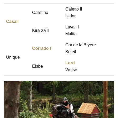
Caletto II
Caretino
Isidor
Casall
Lavall I
Kira XVII
Maltia
Cor de la Bryere
Corrado I
Soleil
Unique
Lord
Elsbe
Welse