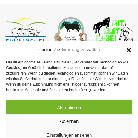
Cookie-Zustimmung verwalten
Gosseler Straße 25
Um dir ein optimales Erlebnis zu bieten, verwenden wir Technologien wie
Cookies, um Geräteinformationen zu speichern und/oder darauf
99885 Ohrdruf OT Crawinkel
zuzugreifen. Wenn du diesen Technologien zustimmst, können wir Daten
wie das Surfverhalten oder eindeutige IDs auf dieser Website verarbeiten.
Telefon:
03624 314914
Wenn du deine Zustimmung nicht erteilst oder zurückziehst, können
bestimmte Merkmale und Funktionen beeinträchtigt werden.
Fax: 03624 402648
Akzeptieren
E-Mail:
info@agrar-crawinkel.de
Datenschutz
|
Impressum
Ablehnen
Copyright © 2023 –
Einstellungen ansehen