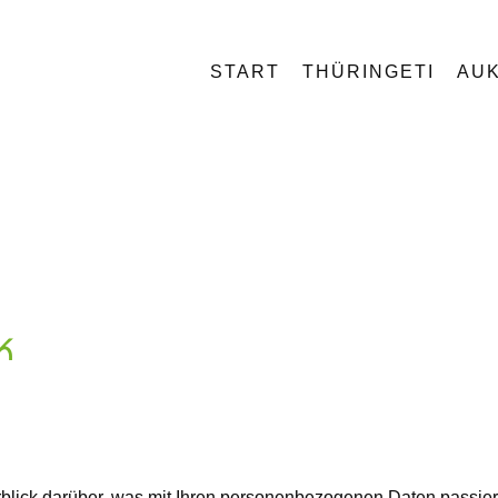
START
THÜRINGETI
AUK
k
blick darüber, was mit Ihren personenbezogenen Daten passier