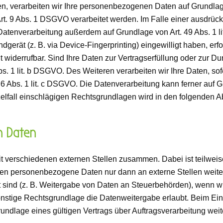
n, verarbeiten wir Ihre personenbezogenen Daten auf Grundlage v
. 9 Abs. 1 DSGVO verarbeitet werden. Im Falle einer ausdrückl
 Datenverarbeitung außerdem auf Grundlage von Art. 49 Abs. 1 l
ndgerät (z. B. via Device-Fingerprinting) eingewilligt haben, er
t widerrufbar. Sind Ihre Daten zur Vertragserfüllung oder zur D
bs. 1 lit. b DSGVO. Des Weiteren verarbeiten wir Ihre Daten, sof
. 6 Abs. 1 lit. c DSGVO. Die Datenverarbeitung kann ferner auf 
nzelfall einschlägigen Rechtsgrundlagen wird in den folgenden A
n Daten
mit verschiedenen externen Stellen zusammen. Dabei ist teilw
eben personenbezogene Daten nur dann an externe Stellen weite
et sind (z. B. Weitergabe von Daten an Steuerbehörden), wenn wir 
tige Rechtsgrundlage die Datenweitergabe erlaubt. Beim Eins
dlage eines gültigen Vertrags über Auftragsverarbeitung weite